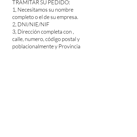
TRAMITAR SU PEDIDO:
1, Necesitamos su nombre
completo o el de su empresa.
2, DNI/NIE/NIF
3, Dirección completa con ,
calle, numero, código postal y
poblacionalmente y Provincia
Le haríamos un presupuesto sin
ningún compromiso, Y una vez
pagado se le envía. El pedido le
tardaría 48/72h dependiendo
de la población
MAS INFORMACION NOS
PUEDE LLAMAR O MANDAR
UN WHATSAPP AL: +34 603
26 88 07.
Horario de Atención: