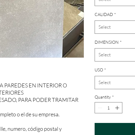
CALIDAD
*
Select
DIMENSION
*
Select
USO
*
Select
A PAREDES EN INTERIOR O
NTERIORES
Quantity
*
ESADO, PARA PODER TRAMITAR
mpleto o el de su empresa.
lle, numero, código postal y