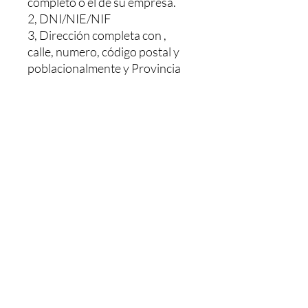
completo o el de su empresa.
2, DNI/NIE/NIF
3, Dirección completa con ,
calle, numero, código postal y
poblacionalmente y Provincia
Le haríamos un presupuesto sin
ningún compromiso, Y una vez
pagado se le envía. El pedido le
tardaría 48/72h dependiendo
de la población
MAS INFORMACION NOS
PUEDE LLAMAR O MANDAR
UN WHATSAPP AL: +34 603
26 88 07.
Horario de Atención:
LUNES- JUEVES : 08,00 - 13,00
/ 15,30 - 18,30