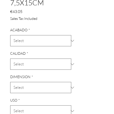
7,5X15CM
Price
€43.05
Sales Tax Included
ACABADO
*
CALIDAD
*
DIMENSION
*
USO
*