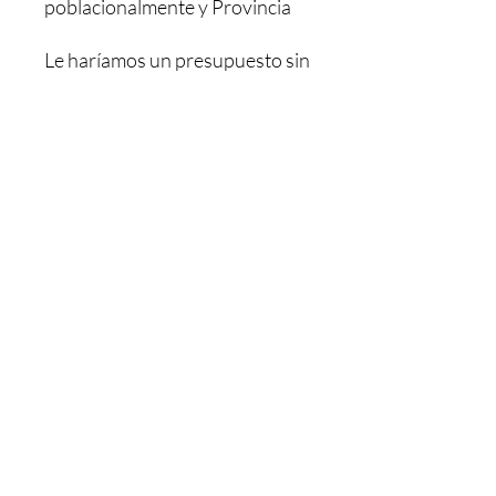
poblacionalmente y Provincia
Le haríamos un presupuesto sin
ningún compromiso, Y una vez
pagado se le envía. El pedido le
tardaría 48/72h dependiendo
de la población
MAS INFORMACION NOS
PUEDE LLAMAR O MANDAR
UN WHATSAPP AL: +34 603
26 88 07.
Horario de Atención:
LUNES- JUEVES : 08,00 - 13,00
/ 15,30 - 18,30
VIERNES : 08.30 - 13,00