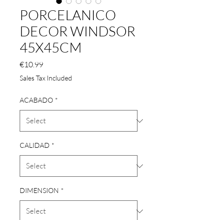
PORCELANICO
DECOR WINDSOR
45X45CM
Price
€10.99
Sales Tax Included
ACABADO
*
CALIDAD
*
DIMENSION
*