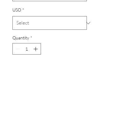
USO
*
Quantity
*
Add to Cart
Socks limitados de porcelanico
Windsor 45x45cm. Ideal para
suelos y paredes en interiores o
exteriores.