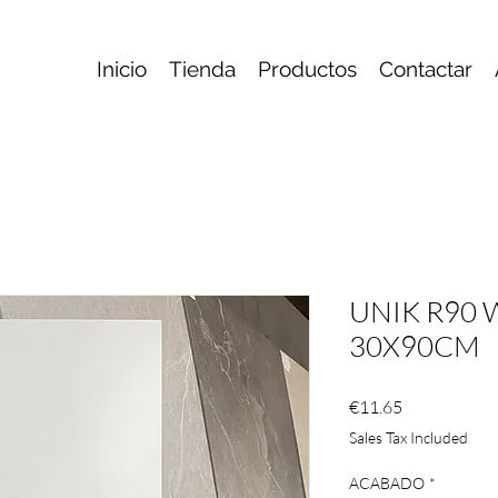
Inicio
Tienda
Productos
Contactar
UNIK R90 
30X90CM
Price
€11.65
Sales Tax Included
ACABADO
*