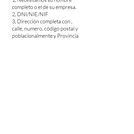
completo o el de su empresa.
2, DNI/NIE/NIF
3, Dirección completa con ,
calle, numero, código postal y
poblacionalmente y Provincia
Le haríamos un presupuesto sin
ningún compromiso, Y una vez
pagado se le envía. El pedido le
tardaría 48/72h dependiendo
de la población
MAS INFORMACION NOS
PUEDE LLAMAR O MANDAR
UN WHATSAPP AL: +34 603
26 88 07.
Horario de Atención:
LUNES- JUEVES : 08,00 - 13,00