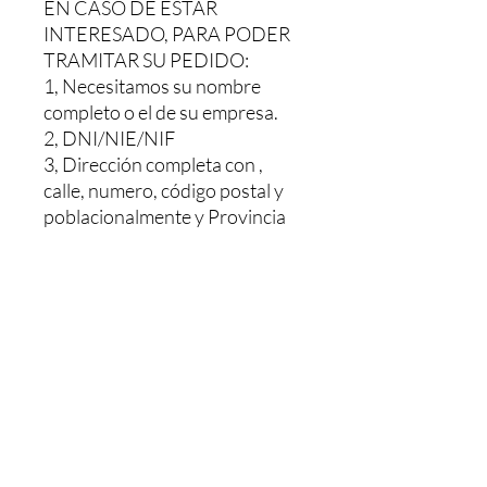
EN CASO DE ESTAR
INTERESADO, PARA PODER
TRAMITAR SU PEDIDO:
1, Necesitamos su nombre
completo o el de su empresa.
2, DNI/NIE/NIF
3, Dirección completa con ,
calle, numero, código postal y
poblacionalmente y Provincia
Le haríamos un presupuesto sin
ningún compromiso, Y una vez
pagado se le envía. El pedido le
tardaría 48/72h dependiendo
de la población
MAS INFORMACION NOS
PUEDE LLAMAR O MANDAR
UN WHATSAPP AL: +34 603