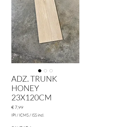
ADZ. TRUNK
HONEY
23X120CM
Preço
€ 7,99
IPI / ICMS / ISS incl.