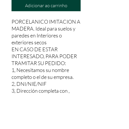
Adicionar ao carrinho
PORCELANICO IMITACION A
MADERA. Ideal para suelos y
paredes en Interiores o
exteriores secos
EN CASO DE ESTAR
INTERESADO, PARA PODER
TRAMITAR SU PEDIDO:
1, Necesitamos su nombre
completo o el de su empresa.
2, DNI/NIE/NIF
3, Dirección completa con ,
calle, numero, código postal y
poblacionalmente y Provincia
Le haríamos un presupuesto sin
ningún compromiso, Y una vez