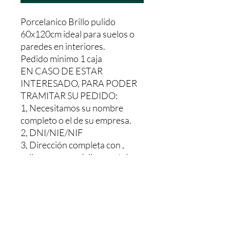
Porcelanico Brillo pulido
60x120cm ideal para suelos o
paredes en interiores.
Pedido minimo 1 caja
EN CASO DE ESTAR
INTERESADO, PARA PODER
TRAMITAR SU PEDIDO:
1, Necesitamos su nombre
completo o el de su empresa.
2, DNI/NIE/NIF
3, Dirección completa con ,
calle, numero, código postal y
poblacionalmente y Provincia
Le haríamos un presupuesto sin
ningún compromiso, Y una vez
pagado se le envía. El pedido le