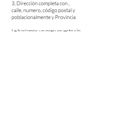
3, Dirección completa con ,
calle, numero, código postal y
poblacionalmente y Provincia
Le haríamos un presupuesto sin
ningún compromiso, Y una vez
pagado se le envía. El pedido le
tardaría 48/72h dependiendo
de la población
MAS INFORMACION NOS
PUEDE LLAMAR O MANDAR
UN WHATSAPP AL: +34 603
26 88 07.
Horario de Atención:
LUNES- JUEVES : 08,00 - 13,00
/ 15,30 - 18,30
VIERNES : 08.30 - 13,00