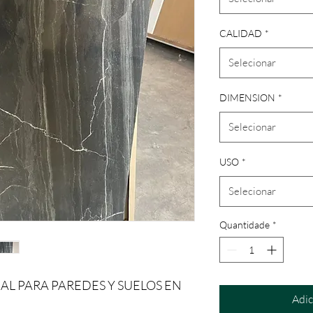
CALIDAD
*
Selecionar
DIMENSION
*
Selecionar
USO
*
Selecionar
Quantidade
*
AL PARA PAREDES Y SUELOS EN
Adic