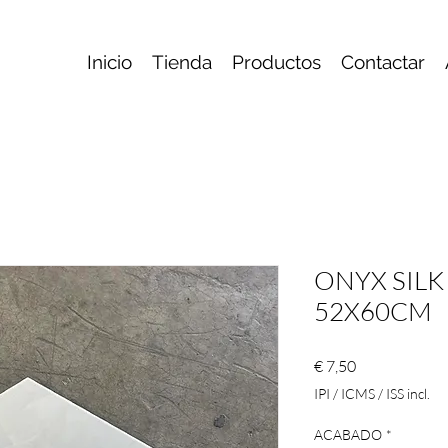
Inicio
Tienda
Productos
Contactar
ONYX SILK
52X60CM
Preço
€ 7,50
IPI / ICMS / ISS incl.
ACABADO
*