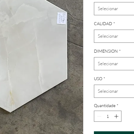
Selecionar
CALIDAD
*
Selecionar
DIMENSION
*
Selecionar
USO
*
Selecionar
Quantidade
*