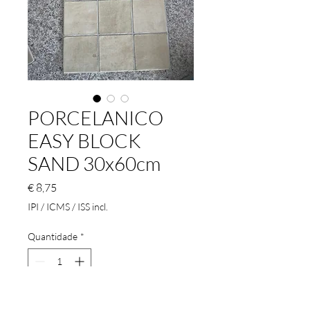
PORCELANICO
EASY BLOCK
SAND 30x60cm
Preço
€ 8,75
IPI / ICMS / ISS incl.
Quantidade
*
Adicionar ao carrinho