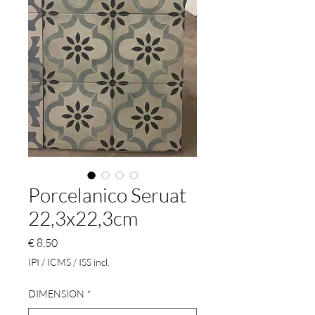
Porcelanico Seruat
22,3x22,3cm
Preço
€ 8,50
IPI / ICMS / ISS incl.
DIMENSION
*