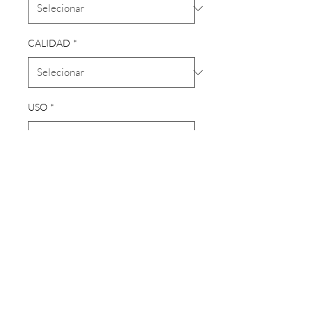
CALIDAD
*
USO
*
Quantidade
*
Adicionar ao carrinho