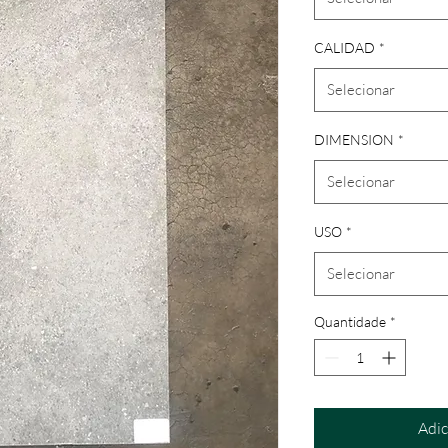
CALIDAD
*
Selecionar
DIMENSION
*
Selecionar
USO
*
Selecionar
Quantidade
*
Adic