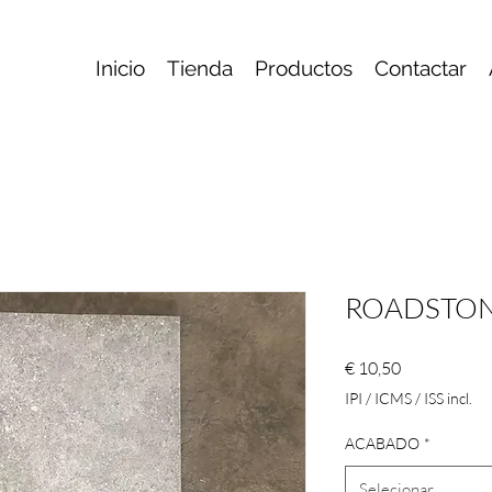
Inicio
Tienda
Productos
Contactar
ROADSTON
Preço
€ 10,50
IPI / ICMS / ISS incl.
ACABADO
*
Selecionar