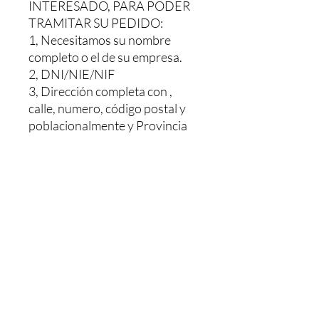
INTERESADO, PARA PODER
TRAMITAR SU PEDIDO:
1, Necesitamos su nombre
completo o el de su empresa.
2, DNI/NIE/NIF
3, Dirección completa con ,
calle, numero, código postal y
poblacionalmente y Provincia
Le haríamos un presupuesto sin
ningún compromiso, Y una vez
pagado se le envía. El pedido le
tardaría 48/72h dependiendo
de la población
MAS INFORMACION NOS
PUEDE LLAMAR O MANDAR
UN WHATSAPP AL: +34 603
26 88 07.