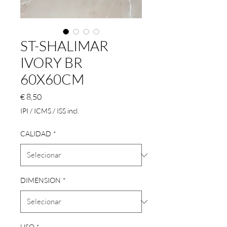
ST-SHALIMAR
IVORY BR
60X60CM
Preço
€ 8,50
IPI / ICMS / ISS incl.
CALIDAD
*
DIMENSION
*
USO
*