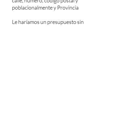
calle, numero, código postal y
poblacionalmente y Provincia
Le haríamos un presupuesto sin
ningún compromiso, Y una vez
pagado se le envía. El pedido le
tardaría 48/72h dependiendo
de la población
MAS INFORMACION NOS
PUEDE LLAMAR O MANDAR
UN WHATSAPP AL: +34 603
26 88 07.
Horario de Atención:
LUNES- JUEVES : 08,00 - 13,00
/ 15,30 - 18,30
VIERNES : 08.30 - 13,00