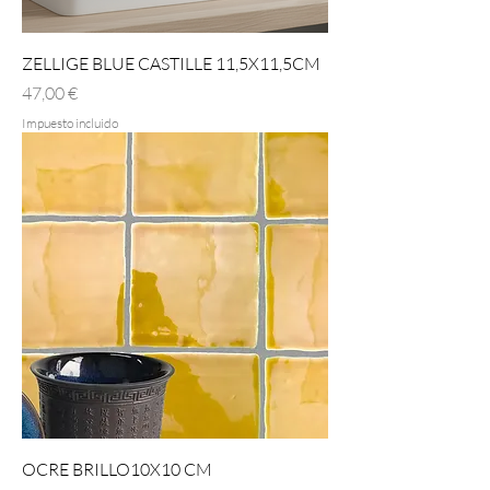
ZELLIGE BLUE CASTILLE 11,5X11,5CM
Precio
47,00 €
Impuesto incluido
OCRE BRILLO10X10 CM