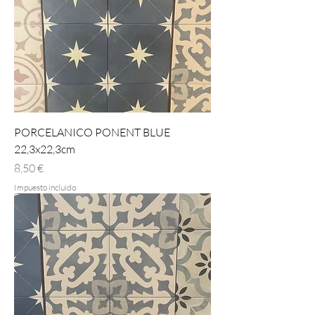
PORCELANICO PONENT BLUE
22,3x22,3cm
Precio
8,50 €
Impuesto incluido