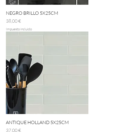
NEGRO BRILLO 5X25CM
Precio
38,00 €
Impuesto incluido
ANTIQUE HOLLAND 5X25CM
Precio
37,00 €