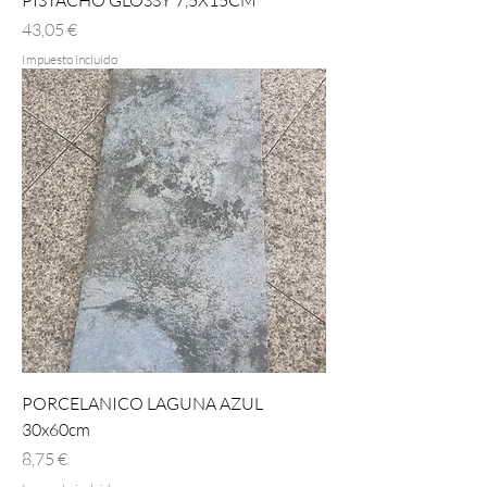
PISTACHO GLOSSY 7,5X15CM
Precio
43,05 €
Impuesto incluido
PORCELANICO LAGUNA AZUL
30x60cm
Precio
8,75 €