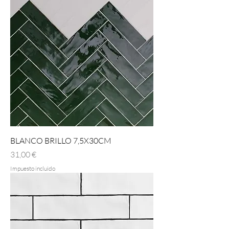
BLANCO BRILLO 7,5X30CM
Precio
31,00 €
Impuesto incluido