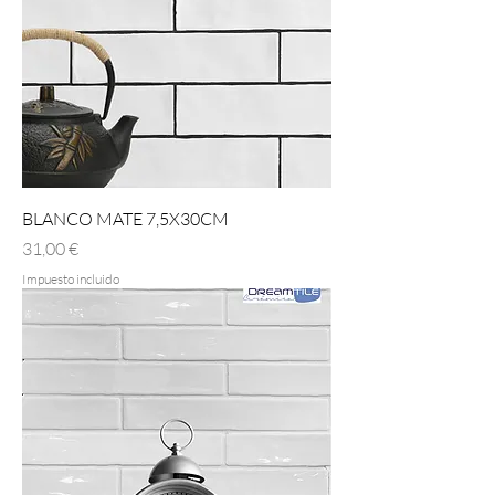
BLANCO MATE 7,5X30CM
Precio
31,00 €
Impuesto incluido