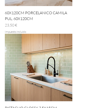
60X120CM PORCELANICO CAMILA
PUL. 60X120CM
Precio
23,50 €
Impuesto incluido