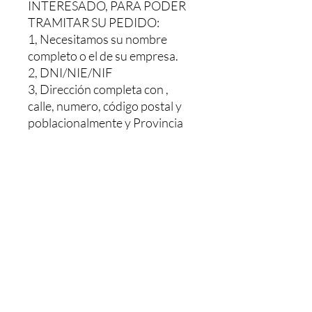
INTERESADO, PARA PODER
TRAMITAR SU PEDIDO:
1, Necesitamos su nombre
completo o el de su empresa.
2, DNI/NIE/NIF
3, Dirección completa con ,
calle, numero, código postal y
poblacionalmente y Provincia
Le haríamos un presupuesto sin
ningún compromiso, Y una vez
pagado se le envía. El pedido le
tardaría 48/72h dependiendo
de la población
MAS INFORMACION NOS
PUEDE LLAMAR O MANDAR
UN WHATSAPP AL: +34 603
26 88 07.