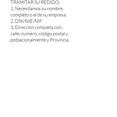
TRAMITAR SU PEDIDO:
1, Necesitamos su nombre
completo o el de su empresa.
2, DNI/NIE/NIF
3, Dirección completa con ,
calle, numero, código postal y
poblacionalmente y Provincia
Le haríamos un presupuesto sin
ningún compromiso, Y una vez
pagado se le envía. El pedido le
tardaría 48/72h dependiendo
de la población
MAS INFORMACION NOS
PUEDE LLAMAR O MANDAR
UN WHATSAPP AL: +34 603
26 88 07.
Horario de Atención: