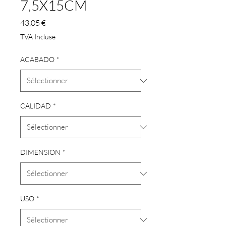
7,5X15CM
Prix
43,05 €
TVA Incluse
ACABADO
*
CALIDAD
*
DIMENSION
*
USO
*