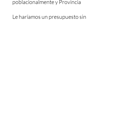
poblacionalmente y Provincia
Le haríamos un presupuesto sin
ningún compromiso, Y una vez
pagado se le envía. El pedido le
tardaría 48/72h dependiendo
de la población
MAS INFORMACION NOS
PUEDE LLAMAR O MANDAR
UN WHATSAPP AL: +34 603
26 88 07.
Horario de Atención:
LUNES- JUEVES : 08,00 - 13,00
/ 15,30 - 18,30
VIERNES : 08.30 - 13,00