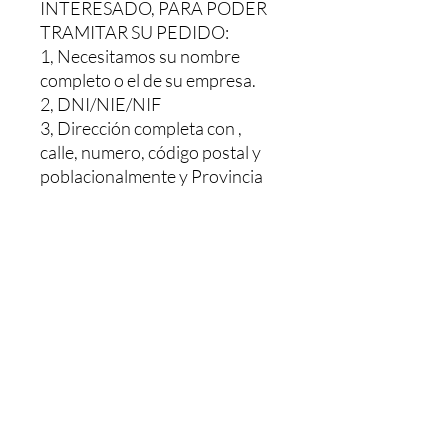
INTERESADO, PARA PODER
TRAMITAR SU PEDIDO:
1, Necesitamos su nombre
completo o el de su empresa.
2, DNI/NIE/NIF
3, Dirección completa con ,
calle, numero, código postal y
poblacionalmente y Provincia
Le haríamos un presupuesto sin
ningún compromiso, Y una vez
pagado se le envía. El pedido le
tardaría 48/72h dependiendo
de la población
MAS INFORMACION NOS
PUEDE LLAMAR O MANDAR
UN WHATSAPP AL: +34 603
26 88 07.